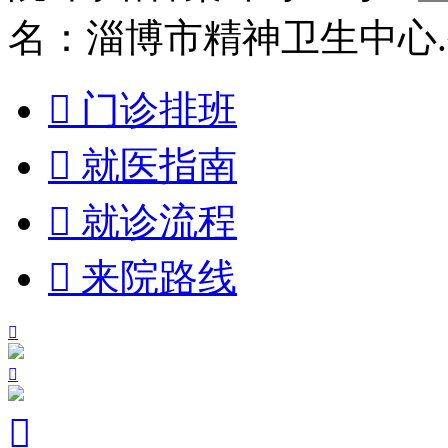
名：淄博市精神卫生中心

门诊排班

就医指南

就诊流程

来院路线


