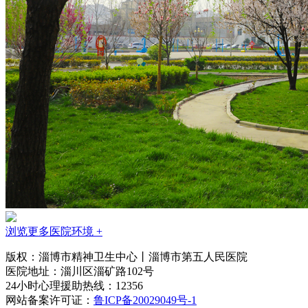
浏览更多医院环境 +
版权：淄博市精神卫生中心丨淄博市第五人民医院
医院地址：淄川区淄矿路102号
24小时心理援助热线：12356
网站备案许可证：
鲁ICP备20029049号-1